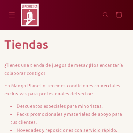
Skip to
content
Cart
Tiendas
¿Tienes una tienda de juegos de mesa? ¡Nos encantaría
colaborar contigo!
En Mango Planet ofrecemos condiciones comerciales
exclusivas para profesionales del sector:
Descuentos especiales para minoristas.
Packs promocionales y materiales de apoyo para
tus clientes.
Novedades y reposiciones con servicio rápido.